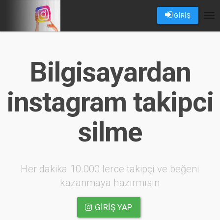
GİRİŞ
Tog
nav
Bilgisayardan
instagram takipci
silme
Her dakika 10.000 lerce takipçi ve beğeni
kazanmaya hazırmısın
GIRIŞ YAP