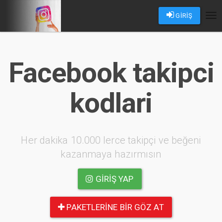
GİRİŞ
Tog
nav
Facebook takipci
kodlari
Her dakika 10.000 lerce takipçi ve beğeni
kazanmaya hazırmısın
GIRIŞ YAP
PAKETLERINE BIR GÖZ AT