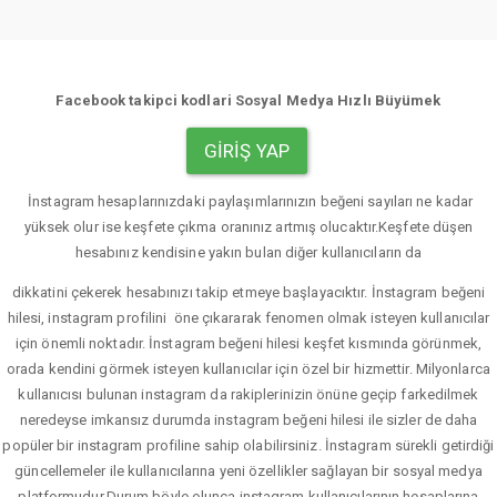
Facebook takipci kodlari Sosyal Medya Hızlı Büyümek
GIRIŞ YAP
İnstagram hesaplarınızdaki paylaşımlarınızın beğeni sayıları ne kadar
yüksek olur ise keşfete çıkma oranınız artmış olucaktır.Keşfete düşen
hesabınız kendisine yakın bulan diğer kullanıcıların da
dikkatini çekerek hesabınızı takip etmeye başlayacıktır. İnstagram beğeni
hilesi, instagram profilini öne çıkararak fenomen olmak isteyen kullanıcılar
için önemli noktadır. İnstagram beğeni hilesi keşfet kısmında görünmek,
orada kendini görmek isteyen kullanıcılar için özel bir hizmettir. Milyonlarca
kullanıcısı bulunan instagram da rakiplerinizin önüne geçip farkedilmek
neredeyse imkansız durumda instagram beğeni hilesi ile sizler de daha
popüler bir instagram profiline sahip olabilirsiniz. İnstagram sürekli getirdiği
güncellemeler ile kullanıcılarına yeni özellikler sağlayan bir sosyal medya
platformudur.Durum böyle olunca instagram kullanıcılarının hesaplarına