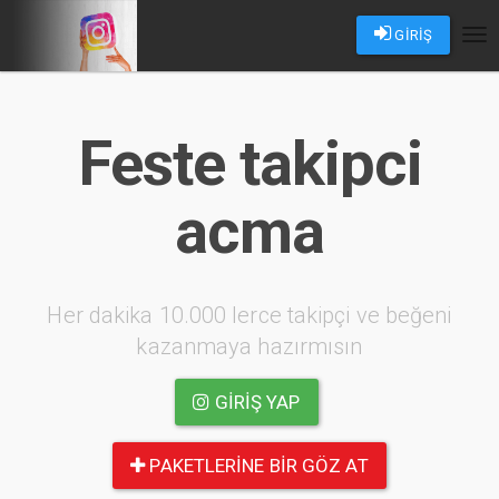
GİRİŞ
Tog
nav
Feste takipci
acma
Her dakika 10.000 lerce takipçi ve beğeni
kazanmaya hazırmısın
GIRIŞ YAP
PAKETLERINE BIR GÖZ AT