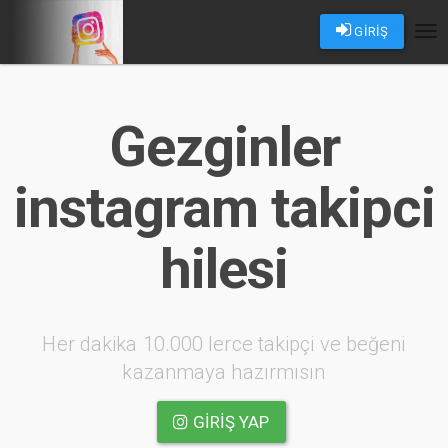
GİRİŞ
Tog
nav
Gezginler
instagram takipci
hilesi
Her dakika 10.000 lerce takipçi ve beğeni
kazanmaya hazırmısın
GIRIŞ YAP