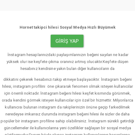
Hornet takipci hilesi Sosyal Medya Hızlı Büyümek
GIRIŞ YAP
İnstagram hesaplarınızdaki paylaşımlarınızın beğeni sayıları ne kadar
yüksek olur ise keşfete çıkma oranınız artmış olucaktır.Keşfete düşen
hesabınız kendisine yakın bulan diğer kullanıcıların da
dikkatini çekerek hesabınızı takip etmeye başlayacıktır. İnstagram beğeni
hilesi, instagram profilini öne çıkararak fenomen olmak isteyen kullanıcılar
için önemli noktadır. İnstagram beğeni hilesi keşfet kısmında görünmek,
orada kendini görmek isteyen kullanıcılar için özel bir hizmettir. Milyonlarca
kullanıcısı bulunan instagram da rakiplerinizin önüne geçip farkedilmek
neredeyse imkansız durumda instagram beğeni hilesi ile sizler de daha
popüler bir instagram profiline sahip olabilirsiniz. İnstagram sürekli getirdiği
güncellemeler ile kullanıcılarına yeni özellikler sağlayan bir sosyal medya
platformudur.Durum böyle olunca instagram kullanıcılarının hesaplarına