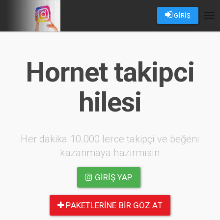
GİRİŞ
Tog
nav
Hornet takipci
hilesi
Her dakika 10.000 lerce takipçi ve beğeni
kazanmaya hazırmısın
GIRIŞ YAP
PAKETLERINE BIR GÖZ AT