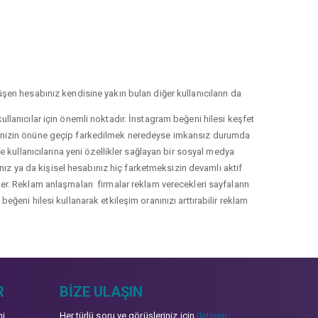
şen hesabınız kendisine yakın bulan diğer kullanıcıların da
llanıcılar için önemli noktadır. İnstagram beğeni hilesi keşfet
lerinizin önüne geçip farkedilmek neredeyse imkansız durumda
le kullanıcılarına yeni özellikler sağlayan bir sosyal medya
nız ya da kişisel hesabınız hiç farketmeksizin devamlı aktif
irler. Reklam anlaşmaları firmalar reklam verecekleri sayfaların
eğeni hilesi kullanarak etkileşim oranınızı arttırabilir reklam
R
BIZE ULAŞIN
mi
Her türlü soru ve görüşleriniz için
İletişim