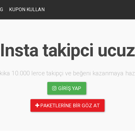
OG
KUPON KULLAN
Insta takipci ucuz
kika 10.000 lerce takipçi ve beğeni kazanmaya haz
GIRIŞ YAP
PAKETLERINE BIR GÖZ AT