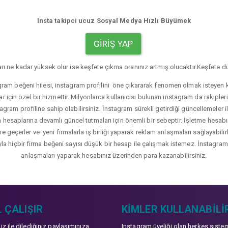
Insta takipci ucuz Sosyal Medya Hızlı Büyümek
GIRIŞ YAP
rı ne kadar yüksek olur ise keşfete çıkma oranınız artmış olucaktır.Keşfete dü
gram beğeni hilesi, instagram profilini öne çıkararak fenomen olmak isteyen ku
r için özel bir hizmettir. Milyonlarca kullanıcısı bulunan instagram da rakip
agram profiline sahip olabilirsiniz. İnstagram sürekli getirdiği güncellemeler i
hesaplarına devamlı güncel tutmaları için önemli bir sebeptir. İşletme hesabı
üne geçerler ve yeni firmalarla iş birliği yaparak reklam anlaşmaları sağlayabil
yla hiçbir firma beğeni sayısı düşük bir hesap ile çalışmak istemez. İnstagram b
anlaşmaları yaparak hesabınız üzerinden para kazanabilirsiniz.
 ÇALIŞIR
KIMLER KULLANABILI
niz ile dilediğiniz paylaşımınıza
Instagram üyeliği olan herkes siste