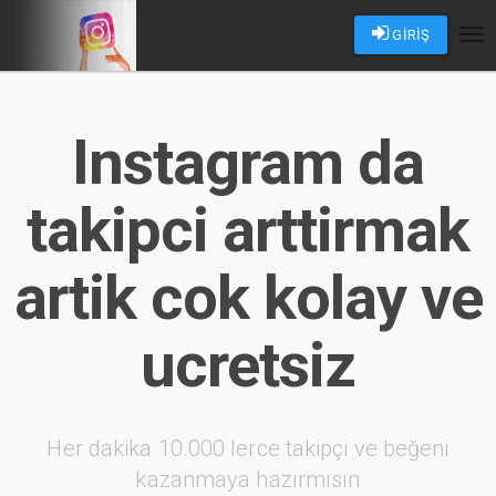
GİRİŞ
Tog
nav
Instagram da
takipci arttirmak
artik cok kolay ve
ucretsiz
Her dakika 10.000 lerce takipçi ve beğeni
kazanmaya hazırmısın