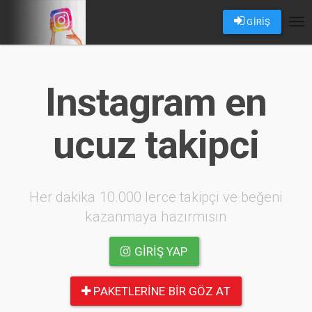
GİRİŞ
Tog
nav
Instagram en
ucuz takipci
Her dakika 10.000 lerce takipçi ve beğeni
kazanmaya hazırmısın
GIRIŞ YAP
PAKETLERINE BIR GÖZ AT