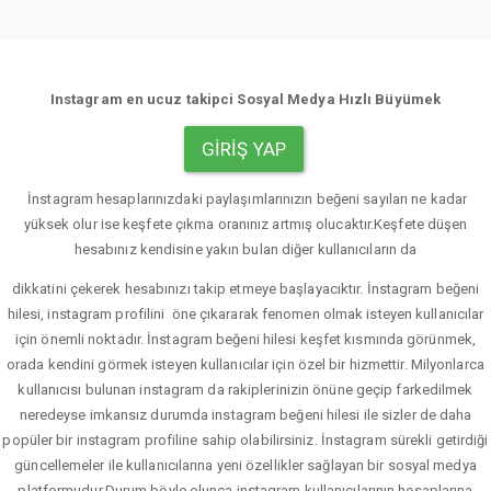
Instagram en ucuz takipci Sosyal Medya Hızlı Büyümek
GIRIŞ YAP
İnstagram hesaplarınızdaki paylaşımlarınızın beğeni sayıları ne kadar
yüksek olur ise keşfete çıkma oranınız artmış olucaktır.Keşfete düşen
hesabınız kendisine yakın bulan diğer kullanıcıların da
dikkatini çekerek hesabınızı takip etmeye başlayacıktır. İnstagram beğeni
hilesi, instagram profilini öne çıkararak fenomen olmak isteyen kullanıcılar
için önemli noktadır. İnstagram beğeni hilesi keşfet kısmında görünmek,
orada kendini görmek isteyen kullanıcılar için özel bir hizmettir. Milyonlarca
kullanıcısı bulunan instagram da rakiplerinizin önüne geçip farkedilmek
neredeyse imkansız durumda instagram beğeni hilesi ile sizler de daha
popüler bir instagram profiline sahip olabilirsiniz. İnstagram sürekli getirdiği
güncellemeler ile kullanıcılarına yeni özellikler sağlayan bir sosyal medya
platformudur.Durum böyle olunca instagram kullanıcılarının hesaplarına