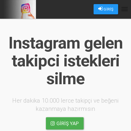
GİRİŞ
Tog
nav
Instagram gelen
takipci istekleri
silme
Her dakika 10.000 lerce takipçi ve beğeni
kazanmaya hazırmısın
GIRIŞ YAP