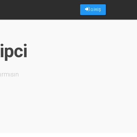
GİRİŞ
ipci
ırmısın