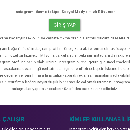
Instagram likeme takipci Sosyal Medya Hızlı Büyümek
GIRIŞ YAP
rı ne kadar yüksek olur ise keşfete çıkma oranınız artmış olucaktır.Keşfete dü
gram beğeni hilesi, instagram profilini öne çıkararak fenomen olmak isteyen ku
r için özel bir hizmettir. Milyonlarca kullanıcısı bulunan instagram da rakip
agram profiline sahip olabilirsiniz. İnstagram sürekli getirdiği güncellemeler i
hesaplarına devamlı güncel tutmaları için önemli bir sebeptir. İşletme hesabı
üne geçerler ve yeni firmalarla iş birliği yaparak reklam anlaşmaları sağlayabil
yla hiçbir firma beğeni sayısı düşük bir hesap ile çalışmak istemez. İnstagram b
anlaşmaları yaparak hesabınız üzerinden para kazanabilirsiniz.
 ÇALIŞIR
KIMLER KULLANABILI
niz ile dilediğiniz paylaşımınıza
Instagram üyeliği olan herkes siste