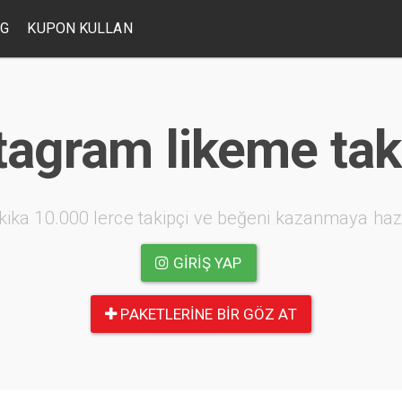
OG
KUPON KULLAN
tagram likeme tak
kika 10.000 lerce takipçi ve beğeni kazanmaya haz
GIRIŞ YAP
PAKETLERINE BIR GÖZ AT