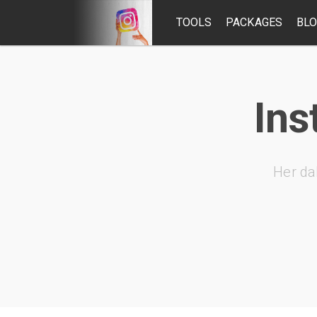
TOOLS
PACKAGES
BL
Ins
Her da