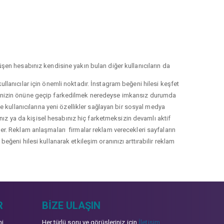
şen hesabınız kendisine yakın bulan diğer kullanıcıların da
llanıcılar için önemli noktadır. İnstagram beğeni hilesi keşfet
lerinizin önüne geçip farkedilmek neredeyse imkansız durumda
le kullanıcılarına yeni özellikler sağlayan bir sosyal medya
nız ya da kişisel hesabınız hiç farketmeksizin devamlı aktif
irler. Reklam anlaşmaları firmalar reklam verecekleri sayfaların
eğeni hilesi kullanarak etkileşim oranınızı arttırabilir reklam
R
BIZE ULAŞIN
mi
Her türlü soru ve görüşleriniz için
İletişim