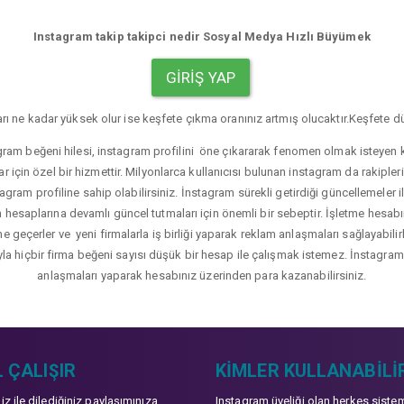
Instagram takip takipci nedir Sosyal Medya Hızlı Büyümek
GIRIŞ YAP
rı ne kadar yüksek olur ise keşfete çıkma oranınız artmış olucaktır.Keşfete dü
gram beğeni hilesi, instagram profilini öne çıkararak fenomen olmak isteyen ku
r için özel bir hizmettir. Milyonlarca kullanıcısı bulunan instagram da rakip
agram profiline sahip olabilirsiniz. İnstagram sürekli getirdiği güncellemeler i
hesaplarına devamlı güncel tutmaları için önemli bir sebeptir. İşletme hesabı
üne geçerler ve yeni firmalarla iş birliği yaparak reklam anlaşmaları sağlayabil
yla hiçbir firma beğeni sayısı düşük bir hesap ile çalışmak istemez. İnstagram b
anlaşmaları yaparak hesabınız üzerinden para kazanabilirsiniz.
 ÇALIŞIR
KIMLER KULLANABILI
niz ile dilediğiniz paylaşımınıza
Instagram üyeliği olan herkes siste