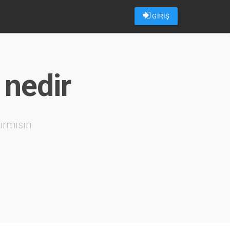
GİRİŞ
 nedir
ırmısın