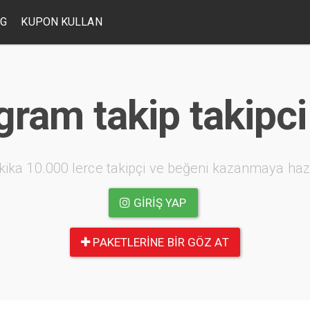
OG
KUPON KULLAN
gram takip takipci
kika 10.000 lerce takipçi ve beğeni kazanmaya haz
GIRIŞ YAP
PAKETLERINE BIR GÖZ AT