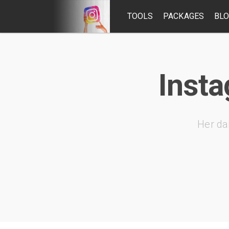
TOOLS
PACKAGES
BL
Insta
Her da