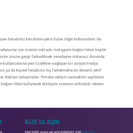
şen hesabınız kendisine yakın bulan diğer kullanıcıların da
llanıcılar için önemli noktadır. İnstagram beğeni hilesi keşfet
lerinizin önüne geçip farkedilmek neredeyse imkansız durumda
le kullanıcılarına yeni özellikler sağlayan bir sosyal medya
nız ya da kişisel hesabınız hiç farketmeksizin devamlı aktif
irler. Reklam anlaşmaları firmalar reklam verecekleri sayfaların
eğeni hilesi kullanarak etkileşim oranınızı arttırabilir reklam
R
BIZE ULAŞIN
mi
Her türlü soru ve görüşleriniz için
İletişim