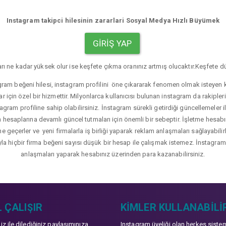
Instagram takipci hilesinin zararlari Sosyal Medya Hızlı Büyümek
GIRIŞ YAP
rı ne kadar yüksek olur ise keşfete çıkma oranınız artmış olucaktır.Keşfete dü
gram beğeni hilesi, instagram profilini öne çıkararak fenomen olmak isteyen ku
r için özel bir hizmettir. Milyonlarca kullanıcısı bulunan instagram da rakip
agram profiline sahip olabilirsiniz. İnstagram sürekli getirdiği güncellemeler i
hesaplarına devamlı güncel tutmaları için önemli bir sebeptir. İşletme hesabı
üne geçerler ve yeni firmalarla iş birliği yaparak reklam anlaşmaları sağlayabil
yla hiçbir firma beğeni sayısı düşük bir hesap ile çalışmak istemez. İnstagram b
anlaşmaları yaparak hesabınız üzerinden para kazanabilirsiniz.
 ÇALIŞIR
KIMLER KULLANABILI
niz ile dilediğiniz paylaşımınıza
Instagram üyeliği olan herkes siste