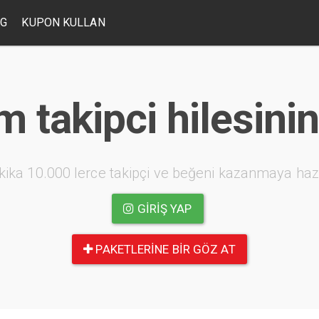
OG
KUPON KULLAN
 takipci hilesinin
kika 10.000 lerce takipçi ve beğeni kazanmaya haz
GIRIŞ YAP
PAKETLERINE BIR GÖZ AT