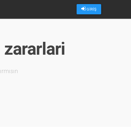
GİRİŞ
 zararlari
ırmısın