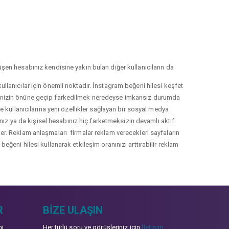
şen hesabınız kendisine yakın bulan diğer kullanıcıların da
llanıcılar için önemli noktadır. İnstagram beğeni hilesi keşfet
lerinizin önüne geçip farkedilmek neredeyse imkansız durumda
le kullanıcılarına yeni özellikler sağlayan bir sosyal medya
nız ya da kişisel hesabınız hiç farketmeksizin devamlı aktif
irler. Reklam anlaşmaları firmalar reklam verecekleri sayfaların
eğeni hilesi kullanarak etkileşim oranınızı arttırabilir reklam
R
BIZE ULAŞIN
mi
Her türlü soru ve görüşleriniz için
İletişim