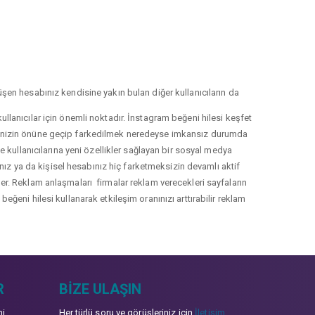
şen hesabınız kendisine yakın bulan diğer kullanıcıların da
llanıcılar için önemli noktadır. İnstagram beğeni hilesi keşfet
lerinizin önüne geçip farkedilmek neredeyse imkansız durumda
le kullanıcılarına yeni özellikler sağlayan bir sosyal medya
nız ya da kişisel hesabınız hiç farketmeksizin devamlı aktif
irler. Reklam anlaşmaları firmalar reklam verecekleri sayfaların
eğeni hilesi kullanarak etkileşim oranınızı arttırabilir reklam
R
BIZE ULAŞIN
mi
Her türlü soru ve görüşleriniz için
İletişim