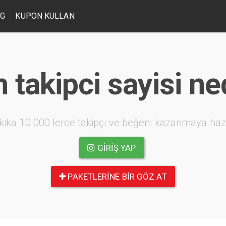
OG
KUPON KULLAN
 takipci sayisi n
kika 10.000 lerce takipçi ve beğeni kazanmaya haz
GIRIŞ YAP
PAKETLERINE BIR GÖZ AT