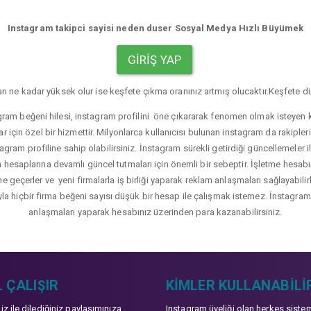
Instagram takipci sayisi neden duser Sosyal Medya Hızlı Büyümek
GIRIŞ YAP
rı ne kadar yüksek olur ise keşfete çıkma oranınız artmış olucaktır.Keşfete dü
gram beğeni hilesi, instagram profilini öne çıkararak fenomen olmak isteyen ku
r için özel bir hizmettir. Milyonlarca kullanıcısı bulunan instagram da rakip
agram profiline sahip olabilirsiniz. İnstagram sürekli getirdiği güncellemeler i
hesaplarına devamlı güncel tutmaları için önemli bir sebeptir. İşletme hesabı
üne geçerler ve yeni firmalarla iş birliği yaparak reklam anlaşmaları sağlayabil
yla hiçbir firma beğeni sayısı düşük bir hesap ile çalışmak istemez. İnstagram b
anlaşmaları yaparak hesabınız üzerinden para kazanabilirsiniz.
 ÇALIŞIR
KIMLER KULLANABILI
niz ile dilediğiniz paylaşımınıza
Instagram üyeliği olan herkes siste