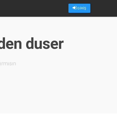
GİRİŞ
eden duser
ırmısın