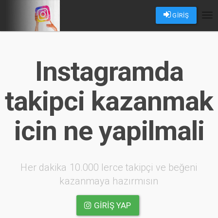
GİRİŞ
Tog
nav
Instagramda
takipci kazanmak
icin ne yapilmali
Her dakika 10.000 lerce takipçi ve beğeni
kazanmaya hazırmısın
GIRIŞ YAP