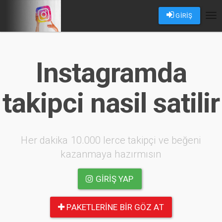
GİRİŞ
Tog
nav
Instagramda
takipci nasil satilir
Her dakika 10.000 lerce takipçi ve beğeni
kazanmaya hazırmısın
GIRIŞ YAP
PAKETLERINE BIR GÖZ AT