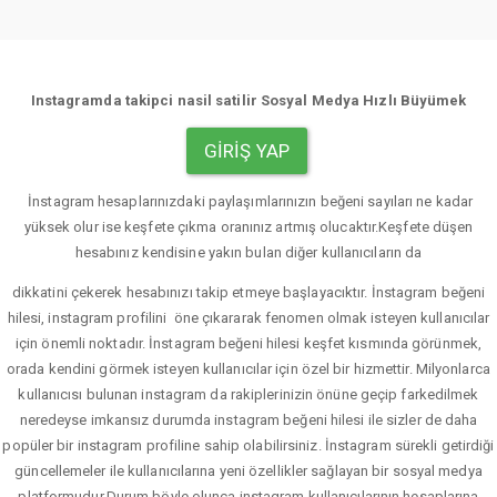
Instagramda takipci nasil satilir Sosyal Medya Hızlı Büyümek
GIRIŞ YAP
İnstagram hesaplarınızdaki paylaşımlarınızın beğeni sayıları ne kadar
yüksek olur ise keşfete çıkma oranınız artmış olucaktır.Keşfete düşen
hesabınız kendisine yakın bulan diğer kullanıcıların da
dikkatini çekerek hesabınızı takip etmeye başlayacıktır. İnstagram beğeni
hilesi, instagram profilini öne çıkararak fenomen olmak isteyen kullanıcılar
için önemli noktadır. İnstagram beğeni hilesi keşfet kısmında görünmek,
orada kendini görmek isteyen kullanıcılar için özel bir hizmettir. Milyonlarca
kullanıcısı bulunan instagram da rakiplerinizin önüne geçip farkedilmek
neredeyse imkansız durumda instagram beğeni hilesi ile sizler de daha
popüler bir instagram profiline sahip olabilirsiniz. İnstagram sürekli getirdiği
güncellemeler ile kullanıcılarına yeni özellikler sağlayan bir sosyal medya
platformudur.Durum böyle olunca instagram kullanıcılarının hesaplarına