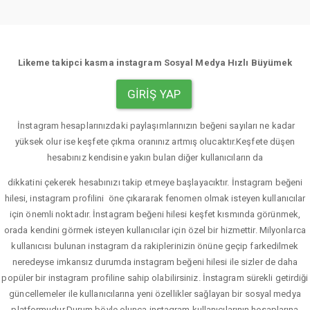
Likeme takipci kasma instagram Sosyal Medya Hızlı Büyümek
GIRIŞ YAP
İnstagram hesaplarınızdaki paylaşımlarınızın beğeni sayıları ne kadar
yüksek olur ise keşfete çıkma oranınız artmış olucaktır.Keşfete düşen
hesabınız kendisine yakın bulan diğer kullanıcıların da
dikkatini çekerek hesabınızı takip etmeye başlayacıktır. İnstagram beğeni
hilesi, instagram profilini öne çıkararak fenomen olmak isteyen kullanıcılar
için önemli noktadır. İnstagram beğeni hilesi keşfet kısmında görünmek,
orada kendini görmek isteyen kullanıcılar için özel bir hizmettir. Milyonlarca
kullanıcısı bulunan instagram da rakiplerinizin önüne geçip farkedilmek
neredeyse imkansız durumda instagram beğeni hilesi ile sizler de daha
popüler bir instagram profiline sahip olabilirsiniz. İnstagram sürekli getirdiği
güncellemeler ile kullanıcılarına yeni özellikler sağlayan bir sosyal medya
platformudur.Durum böyle olunca instagram kullanıcılarının hesaplarına