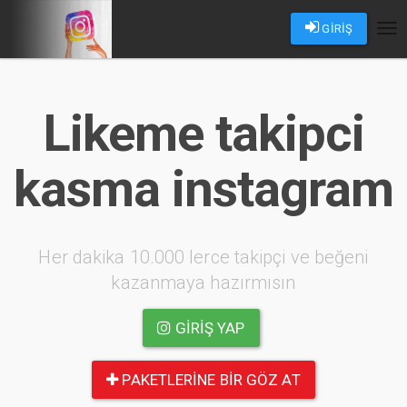
GİRİŞ
Tog
nav
Likeme takipci
kasma instagram
Her dakika 10.000 lerce takipçi ve beğeni
kazanmaya hazırmısın
GIRIŞ YAP
PAKETLERINE BIR GÖZ AT