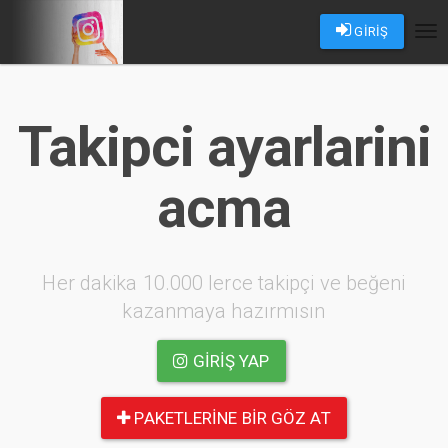
GİRİŞ
Tog
nav
Takipci ayarlarini
acma
Her dakika 10.000 lerce takipçi ve beğeni
kazanmaya hazırmısın
GIRIŞ YAP
PAKETLERINE BIR GÖZ AT