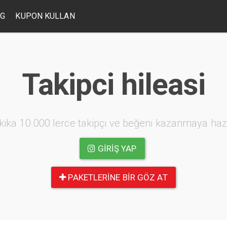
OG
KUPON KULLAN
Takipci hileasi
kika 10.000 lerce takipçi ve beğeni kazanmaya haz
GIRIŞ YAP
PAKETLERINE BIR GÖZ AT