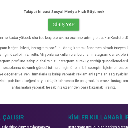
Takipci hileasi Sosyal Medya Hızlı Büyümek
GIRIŞ YAP
rı ne kadar yüksek olur ise keşfete çıkma oranınız artmış olucaktır.Keşfete dü
gram beğeni hilesi, instagram profilini öne çıkararak fenomen olmak isteyen ku
r için özel bir hizmettir. Milyonlarca kullanıcısı bulunan instagram da rakip
agram profiline sahip olabilirsiniz. İnstagram sürekli getirdiği güncellemeler i
hesaplarına devamlı güncel tutmaları için önemli bir sebeptir. İşletme hesabı
üne geçerler ve yeni firmalarla iş birliği yaparak reklam anlaşmaları sağlayabil
yla hiçbir firma beğeni sayısı düşük bir hesap ile çalışmak istemez. İnstagram b
anlaşmaları yaparak hesabınız üzerinden para kazanabilirsiniz.
 ÇALIŞIR
KIMLER KULLANABILI
niz ile dilediğiniz paylaşımınıza
Instagram üyeliği olan herkes siste