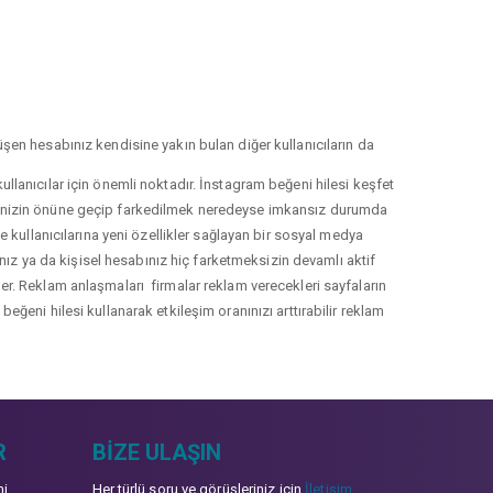
şen hesabınız kendisine yakın bulan diğer kullanıcıların da
llanıcılar için önemli noktadır. İnstagram beğeni hilesi keşfet
lerinizin önüne geçip farkedilmek neredeyse imkansız durumda
le kullanıcılarına yeni özellikler sağlayan bir sosyal medya
nız ya da kişisel hesabınız hiç farketmeksizin devamlı aktif
irler. Reklam anlaşmaları firmalar reklam verecekleri sayfaların
eğeni hilesi kullanarak etkileşim oranınızı arttırabilir reklam
R
BIZE ULAŞIN
mi
Her türlü soru ve görüşleriniz için
İletişim