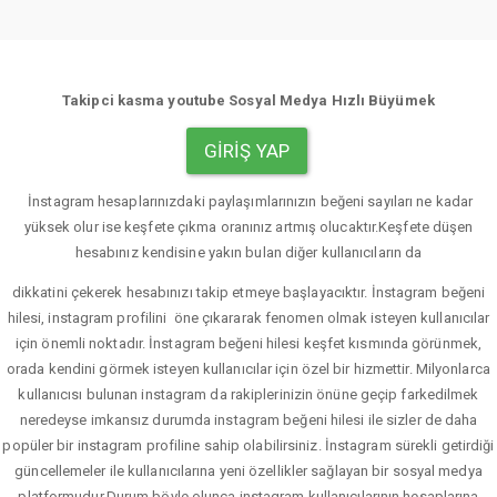
Takipci kasma youtube Sosyal Medya Hızlı Büyümek
GIRIŞ YAP
İnstagram hesaplarınızdaki paylaşımlarınızın beğeni sayıları ne kadar
yüksek olur ise keşfete çıkma oranınız artmış olucaktır.Keşfete düşen
hesabınız kendisine yakın bulan diğer kullanıcıların da
dikkatini çekerek hesabınızı takip etmeye başlayacıktır. İnstagram beğeni
hilesi, instagram profilini öne çıkararak fenomen olmak isteyen kullanıcılar
için önemli noktadır. İnstagram beğeni hilesi keşfet kısmında görünmek,
orada kendini görmek isteyen kullanıcılar için özel bir hizmettir. Milyonlarca
kullanıcısı bulunan instagram da rakiplerinizin önüne geçip farkedilmek
neredeyse imkansız durumda instagram beğeni hilesi ile sizler de daha
popüler bir instagram profiline sahip olabilirsiniz. İnstagram sürekli getirdiği
güncellemeler ile kullanıcılarına yeni özellikler sağlayan bir sosyal medya
platformudur.Durum böyle olunca instagram kullanıcılarının hesaplarına