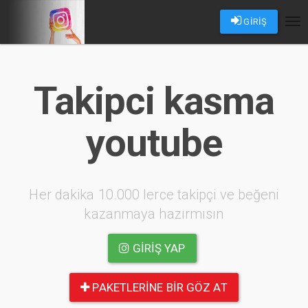
GİRİŞ
Tog
nav
Takipci kasma
youtube
Her dakika 10.000 lerce takipçi ve beğeni
kazanmaya hazırmısın
GIRIŞ YAP
PAKETLERINE BIR GÖZ AT