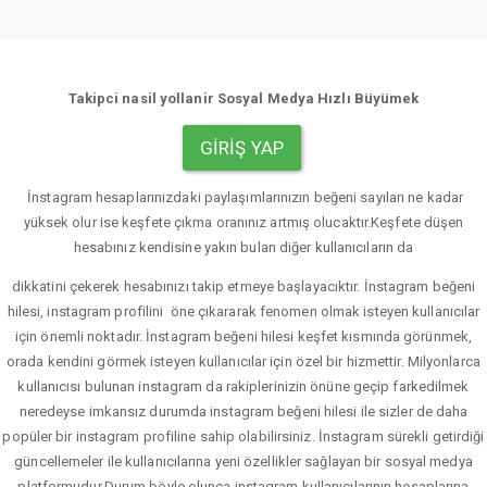
Takipci nasil yollanir Sosyal Medya Hızlı Büyümek
GIRIŞ YAP
İnstagram hesaplarınızdaki paylaşımlarınızın beğeni sayıları ne kadar
yüksek olur ise keşfete çıkma oranınız artmış olucaktır.Keşfete düşen
hesabınız kendisine yakın bulan diğer kullanıcıların da
dikkatini çekerek hesabınızı takip etmeye başlayacıktır. İnstagram beğeni
hilesi, instagram profilini öne çıkararak fenomen olmak isteyen kullanıcılar
için önemli noktadır. İnstagram beğeni hilesi keşfet kısmında görünmek,
orada kendini görmek isteyen kullanıcılar için özel bir hizmettir. Milyonlarca
kullanıcısı bulunan instagram da rakiplerinizin önüne geçip farkedilmek
neredeyse imkansız durumda instagram beğeni hilesi ile sizler de daha
popüler bir instagram profiline sahip olabilirsiniz. İnstagram sürekli getirdiği
güncellemeler ile kullanıcılarına yeni özellikler sağlayan bir sosyal medya
platformudur.Durum böyle olunca instagram kullanıcılarının hesaplarına