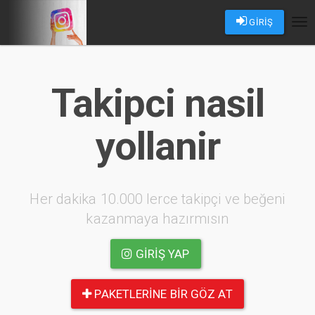
GİRİŞ
Tog
nav
Takipci nasil
yollanir
Her dakika 10.000 lerce takipçi ve beğeni
kazanmaya hazırmısın
GIRIŞ YAP
PAKETLERINE BIR GÖZ AT