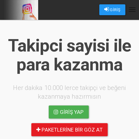
GİRİŞ
Tog
nav
Takipci sayisi ile
para kazanma
Her dakika 10.000 lerce takipçi ve beğeni
kazanmaya hazırmısın
GIRIŞ YAP
PAKETLERINE BIR GÖZ AT