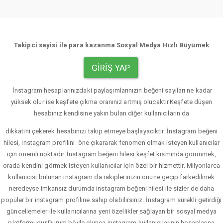
Takipci sayisi ile para kazanma Sosyal Medya Hızlı Büyümek
GIRIŞ YAP
İnstagram hesaplarınızdaki paylaşımlarınızın beğeni sayıları ne kadar
yüksek olur ise keşfete çıkma oranınız artmış olucaktır.Keşfete düşen
hesabınız kendisine yakın bulan diğer kullanıcıların da
dikkatini çekerek hesabınızı takip etmeye başlayacıktır. İnstagram beğeni
hilesi, instagram profilini öne çıkararak fenomen olmak isteyen kullanıcılar
için önemli noktadır. İnstagram beğeni hilesi keşfet kısmında görünmek,
orada kendini görmek isteyen kullanıcılar için özel bir hizmettir. Milyonlarca
kullanıcısı bulunan instagram da rakiplerinizin önüne geçip farkedilmek
neredeyse imkansız durumda instagram beğeni hilesi ile sizler de daha
popüler bir instagram profiline sahip olabilirsiniz. İnstagram sürekli getirdiği
güncellemeler ile kullanıcılarına yeni özellikler sağlayan bir sosyal medya
platformudur.Durum böyle olunca instagram kullanıcılarının hesaplarına