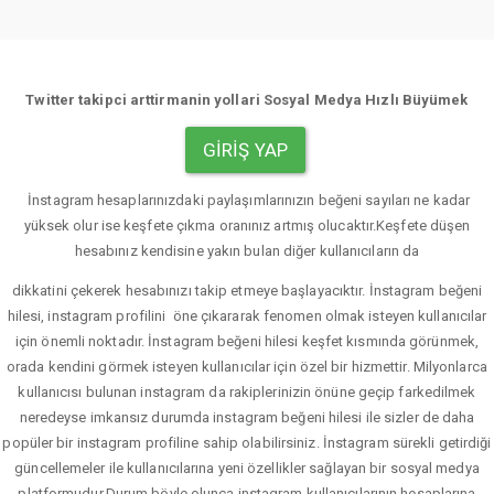
Twitter takipci arttirmanin yollari Sosyal Medya Hızlı Büyümek
GIRIŞ YAP
İnstagram hesaplarınızdaki paylaşımlarınızın beğeni sayıları ne kadar
yüksek olur ise keşfete çıkma oranınız artmış olucaktır.Keşfete düşen
hesabınız kendisine yakın bulan diğer kullanıcıların da
dikkatini çekerek hesabınızı takip etmeye başlayacıktır. İnstagram beğeni
hilesi, instagram profilini öne çıkararak fenomen olmak isteyen kullanıcılar
için önemli noktadır. İnstagram beğeni hilesi keşfet kısmında görünmek,
orada kendini görmek isteyen kullanıcılar için özel bir hizmettir. Milyonlarca
kullanıcısı bulunan instagram da rakiplerinizin önüne geçip farkedilmek
neredeyse imkansız durumda instagram beğeni hilesi ile sizler de daha
popüler bir instagram profiline sahip olabilirsiniz. İnstagram sürekli getirdiği
güncellemeler ile kullanıcılarına yeni özellikler sağlayan bir sosyal medya
platformudur.Durum böyle olunca instagram kullanıcılarının hesaplarına