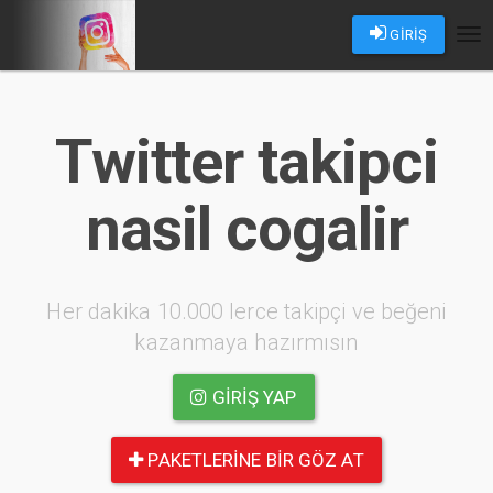
GİRİŞ
Tog
nav
Twitter takipci
nasil cogalir
Her dakika 10.000 lerce takipçi ve beğeni
kazanmaya hazırmısın
GIRIŞ YAP
PAKETLERINE BIR GÖZ AT