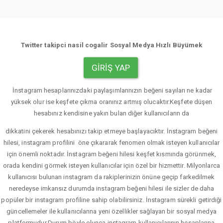
Twitter takipci nasil cogalir Sosyal Medya Hızlı Büyümek
GIRIŞ YAP
İnstagram hesaplarınızdaki paylaşımlarınızın beğeni sayıları ne kadar
yüksek olur ise keşfete çıkma oranınız artmış olucaktır.Keşfete düşen
hesabınız kendisine yakın bulan diğer kullanıcıların da
dikkatini çekerek hesabınızı takip etmeye başlayacıktır. İnstagram beğeni
hilesi, instagram profilini öne çıkararak fenomen olmak isteyen kullanıcılar
için önemli noktadır. İnstagram beğeni hilesi keşfet kısmında görünmek,
orada kendini görmek isteyen kullanıcılar için özel bir hizmettir. Milyonlarca
kullanıcısı bulunan instagram da rakiplerinizin önüne geçip farkedilmek
neredeyse imkansız durumda instagram beğeni hilesi ile sizler de daha
popüler bir instagram profiline sahip olabilirsiniz. İnstagram sürekli getirdiği
güncellemeler ile kullanıcılarına yeni özellikler sağlayan bir sosyal medya
platformudur.Durum böyle olunca instagram kullanıcılarının hesaplarına