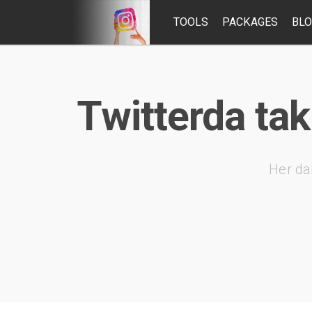
TOOLS
PACKAGES
BL
Twitterda tak
Her da