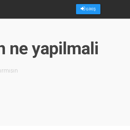
GİRİŞ
n ne yapilmali
ırmısın