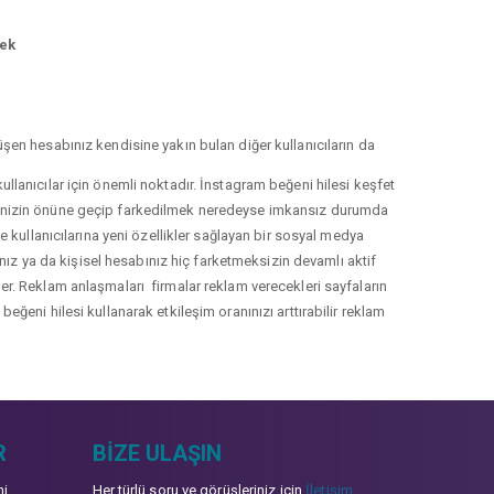
mek
şen hesabınız kendisine yakın bulan diğer kullanıcıların da
llanıcılar için önemli noktadır. İnstagram beğeni hilesi keşfet
lerinizin önüne geçip farkedilmek neredeyse imkansız durumda
le kullanıcılarına yeni özellikler sağlayan bir sosyal medya
nız ya da kişisel hesabınız hiç farketmeksizin devamlı aktif
irler. Reklam anlaşmaları firmalar reklam verecekleri sayfaların
eğeni hilesi kullanarak etkileşim oranınızı arttırabilir reklam
R
BIZE ULAŞIN
mi
Her türlü soru ve görüşleriniz için
İletişim