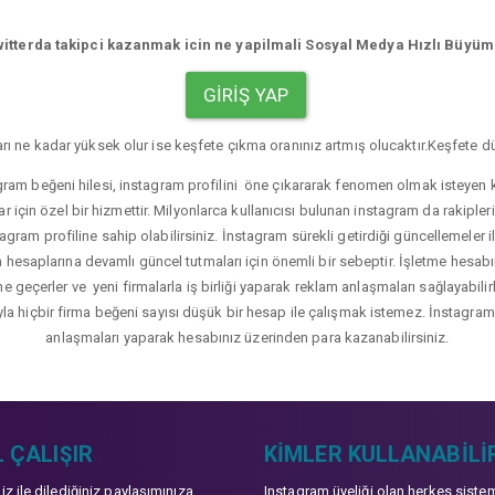
itterda takipci kazanmak icin ne yapilmali Sosyal Medya Hızlı Büyü
GIRIŞ YAP
rı ne kadar yüksek olur ise keşfete çıkma oranınız artmış olucaktır.Keşfete dü
gram beğeni hilesi, instagram profilini öne çıkararak fenomen olmak isteyen ku
r için özel bir hizmettir. Milyonlarca kullanıcısı bulunan instagram da rakip
agram profiline sahip olabilirsiniz. İnstagram sürekli getirdiği güncellemeler i
hesaplarına devamlı güncel tutmaları için önemli bir sebeptir. İşletme hesabı
üne geçerler ve yeni firmalarla iş birliği yaparak reklam anlaşmaları sağlayabil
yla hiçbir firma beğeni sayısı düşük bir hesap ile çalışmak istemez. İnstagram b
anlaşmaları yaparak hesabınız üzerinden para kazanabilirsiniz.
 ÇALIŞIR
KIMLER KULLANABILI
niz ile dilediğiniz paylaşımınıza
Instagram üyeliği olan herkes siste