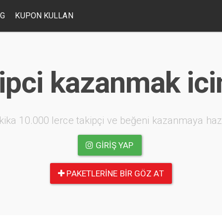
OG
KUPON KULLAN
ipci kazanmak ici
kika 10.000 lerce takipçi ve beğeni kazanmaya haz
GIRIŞ YAP
PAKETLERINE BIR GÖZ AT